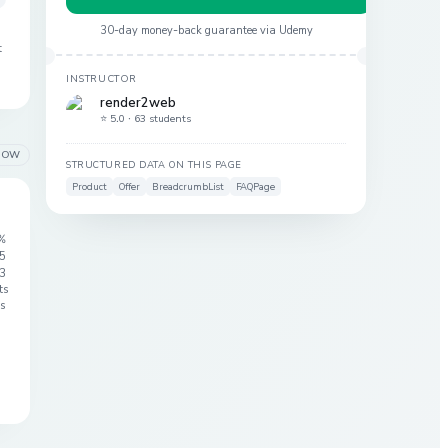
30-day money-back guarantee via
Udemy
t
INSTRUCTOR
render2web
⭐ 5.0 ·
63 students
LOW
STRUCTURED DATA ON THIS PAGE
Product
Offer
BreadcrumbList
FAQPage
%
 5
3
ts
s