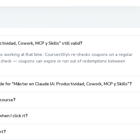
ividad, Cowork, MCP y Skills" still valid?
s working at that time. CoursesWyn re-checks coupons on a regular
est check — coupons can expire or run out of redemptions between
e for "Máster en Claude IA: Productividad, Cowork, MCP y Skills"?
 course?
en I click it?
nt?