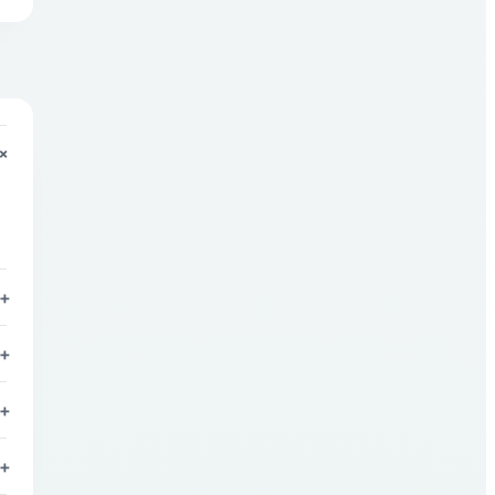
+
+
+
+
+