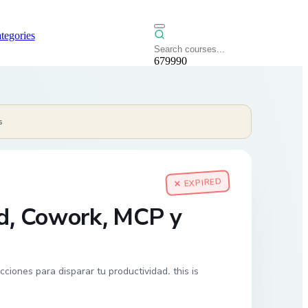
tegories
679990
s
✕ EXPIRED
ad, Cowork, MCP y
iones para disparar tu productividad. this is