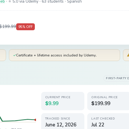
web
·
⭐ 5.0 via Udemy
· 63 students
· Spanish
$199.99
95
% OFF
✓
Certificate + lifetime access included by Udemy.
FIRST-PARTY 
CURRENT PRICE
ORIGINAL PRICE
$9.99
$199.99
TRACKED SINCE
LAST CHECKED
June 12, 2026
Jul 22