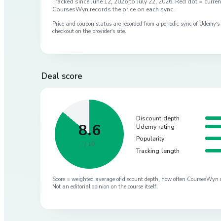
Tracked since
June 12, 2026
to
July 22, 2026
. Red dot = current
CoursesWyn records the price on each sync.
Price and coupon status are recorded from a periodic sync of
Udemy
’
checkout on the provider’s site.
Deal score
Discount depth
8.6
Udemy rating
Popularity
/ 10
Tracking length
Score = weighted average of discount depth, how often CoursesWyn re-
Not an editorial opinion on the course itself.