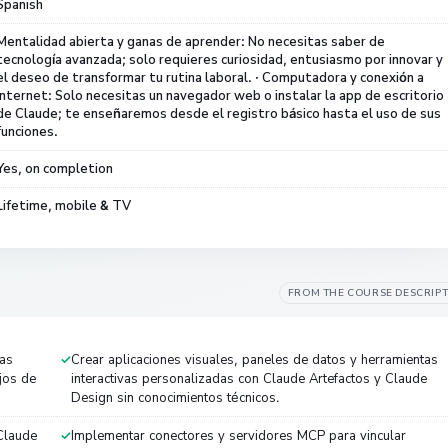
Spanish
Mentalidad abierta y ganas de aprender: No necesitas saber de
tecnología avanzada; solo requieres curiosidad, entusiasmo por innovar y
el deseo de transformar tu rutina laboral. · Computadora y conexión a
internet: Solo necesitas un navegador web o instalar la app de escritorio
de Claude; te enseñaremos desde el registro básico hasta el uso de sus
funciones.
Yes, on completion
Lifetime, mobile & TV
FROM THE COURSE DESCRIP
as
Crear aplicaciones visuales, paneles de datos y herramientas
ujos de
interactivas personalizadas con Claude Artefactos y Claude
Design sin conocimientos técnicos.
 Claude
Implementar conectores y servidores MCP para vincular