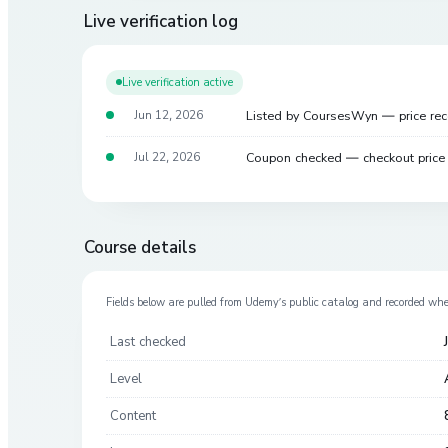
Live verification log
Live verification active
Listed by CoursesWyn — price re
Jun 12, 2026
Coupon checked — checkout pric
Jul 22, 2026
Course details
Fields below are pulled from
Udemy
’s public catalog and recorded wh
Last checked
Level
Content