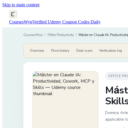
Skip to main content
CoursesWyn
Verified Udemy Coupon Codes Daily
CoursesWyn
/
Office Productivity
/
Máster en Claude IA: Productivid
Overview
Price history
Deal score
Verification log
OFFICE PR
Mást
Skill
Domina Artef
applicable t