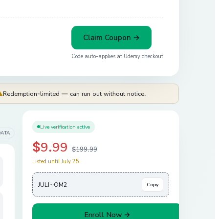
Claim Coupon →
Code auto-applies at
Udemy
checkout
⚠
Redemption-limited — can run out without notice.
Live verification active
DATA
$9.99
$199.99
Listed until July 25
JULI···OM2
Copy
Enroll Now →