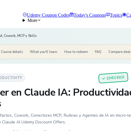
Udemy Coupon Codes
Today's Coupons
Topics
Ca
More
ad, Cowork, MCP y Skills
Course details
What you'll learn
How to redeem
FAQ
Compare deal
CHECKED
ODUCTIVITY
✓
er en Claude IA: Productivid
s
actos, Cowork, Conectores MCP, Rutinas y Agentes de IA en micro-lecc
o Claude AI Udemy Discount Offers.