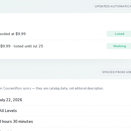
UPDATED AUTOMATIC
corded at
$9.99
Listed
e
$9.99
· listed until Jul 25
Working
SYNCED FROM
UD
en CoursesWyn syncs — they are catalog data, not editorial description.
July 22, 2026
All Levels
8 hours 30 minutes