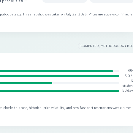
 price (
$9.99
) —
s public catalog. This snapshot was taken on
July 22, 2026
. Prices are always confirmed a
COMPUTED, METHODOLOGY BE
95
5.0 /
6
studen
56 day
checks this code, historical price volatility, and how fast past redemptions were claimed.