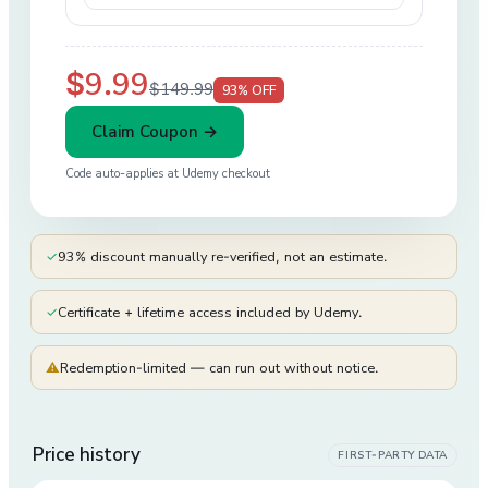
$9.99
$149.99
93
% OFF
Claim Coupon →
Code auto-applies at
Udemy
checkout
✓
93% discount manually re-verified, not an estimate.
✓
Certificate + lifetime access included by Udemy.
⚠
Redemption-limited — can run out without notice.
Price history
FIRST-PARTY DATA