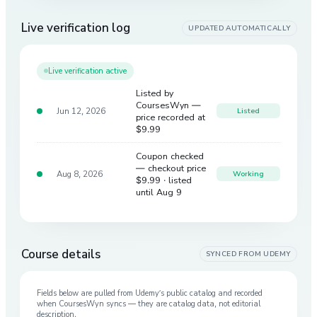
Live verification log
UPDATED AUTOMATICALLY
Live verification active
Listed by
CoursesWyn —
Jun 12, 2026
Listed
price recorded at
$9.99
Coupon checked
— checkout price
Aug 8, 2026
Working
$9.99
· listed
until Aug 9
Course details
SYNCED FROM
UDEMY
Fields below are pulled from
Udemy
’s public catalog and recorded
when CoursesWyn syncs — they are catalog data, not editorial
description.