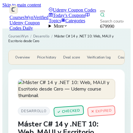
Skip to main content
Udemy Coupon Codes
Today's Coupons
CoursesWyn
Verified
Topics
Categories
Udemy Coupon
More
679990
Codes Daily
CoursesWyn
/
Desarrollo
/
Máster C# 14 y .NET 10: Web, MAUI y
Escritorio desde Cero
Overview
Price history
Deal score
Verification log
Course de
CHECKED
✕ EXPIRED
DESARROLLO
✓
Máster C# 14 y .NET 10:
Web, MAUI y Escritorio