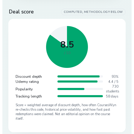
Deal score
COMPUTED, METHODOLOGY BELOW
8.5
/ 10
Discount depth
93%
Udemy rating
4.4 / 5
730
Popularity
students
Tracking length
58 days
Score = weighted average of discount depth, how often CoursesWyn
re-checks this code, historical price volatility, and how fast past
redemptions were claimed. Not an editorial opinion on the course
itself.