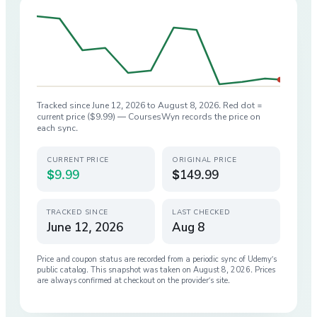
Tracked since
June 12, 2026
to
August 8, 2026
. Red dot =
current price (
$9.99
) — CoursesWyn records the price on
each sync.
CURRENT PRICE
ORIGINAL PRICE
$9.99
$149.99
TRACKED SINCE
LAST CHECKED
June 12, 2026
Aug 8
Price and coupon status are recorded from a periodic sync of
Udemy
’s
public catalog. This snapshot was taken on
August 8, 2026
. Prices
are always confirmed at checkout on the provider’s site.