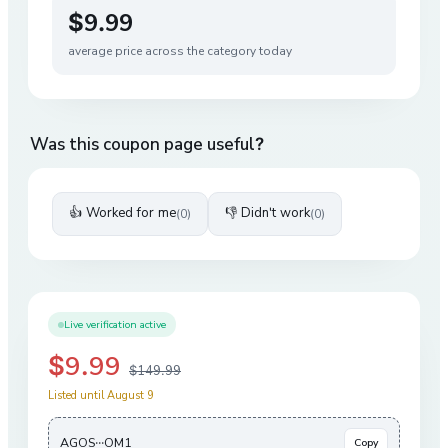
$9.99
average price across the category today
Was this coupon page useful?
👍 Worked for me
👎 Didn't work
(
0
)
(
0
)
Live verification active
$9.99
$149.99
Listed until August 9
AGOS···OM1
Copy