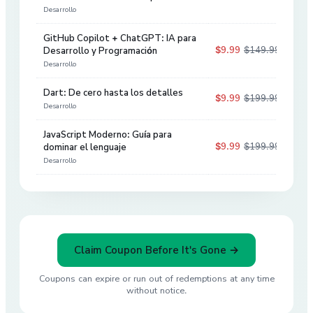
Desarrollo
GitHub Copilot + ChatGPT: IA para
$9.99
$149.99
Desarrollo y Programación
93
%
Desarrollo
Dart: De cero hasta los detalles
$9.99
$199.99
95
%
Desarrollo
JavaScript Moderno: Guía para
$9.99
$199.99
dominar el lenguaje
95
%
Desarrollo
Claim Coupon Before It's Gone →
Coupons can expire or run out of redemptions at any time
without notice.