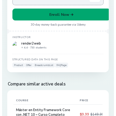
Enroll Now →
30-day money-back guarantee via
Udemy
INSTRUCTOR
render2web
⭐ 4.4 ·
730 students
STRUCTURED DATA ON THIS PAGE
Product
Offer
BreadcrumbList
FAQPage
Compare similar active deals
COURSE
PRICE
DIS
Máster en Entity Framework Core
$9.99
$149.99
con .NET 10 – Curso Completo
93
%